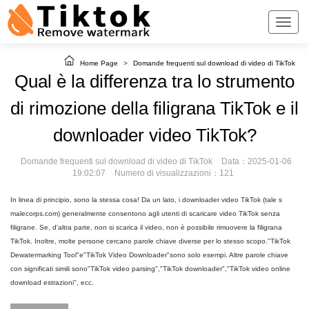
Home Page
>
Domande frequenti sul download di video di TikTok
Qual è la differenza tra lo strumento
di rimozione della filigrana TikTok e il
downloader video TikTok?
Domande frequenti sul download di video di TikTok
Data：2025-01-06
19:02:07
Numero di visualizzazioni：121
In linea di principio, sono la stessa cosa! Da un lato, i downloader video TikTok (tale s
malecorps.com) generalmente consentono agli utenti di scaricare video TikTok senza
filigrane. Se, d'altra parte, non si scarica il video, non è possibile rimuovere la filigrana
TikTok. Inoltre, molte persone cercano parole chiave diverse per lo stesso scopo."TikTok
Dewatermarking Tool"e"TikTok Video Downloader"sono solo esempi. Altre parole chiave
con significati simili sono"TikTok video parsing","TikTok downloader","TikTok video online
download estrazioni", ecc.