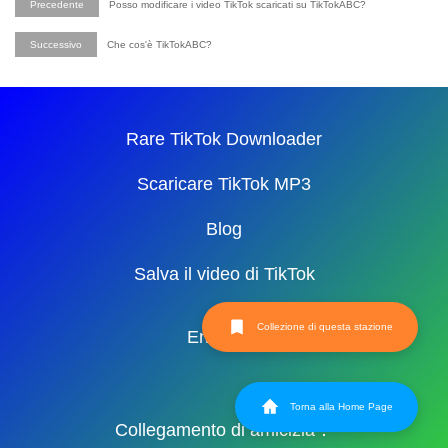
Precedente
Posso modificare i video TikTok scaricati su TikTokABC?
Successivo
Che cos'è TikTokABC?
Rare TikTok Downloader
Scaricare TikTok MP3
Blog
Salva il video di TikTok
Collezione di questa stazione
English
Torna alla Home Page
Collegamento di amicizia：