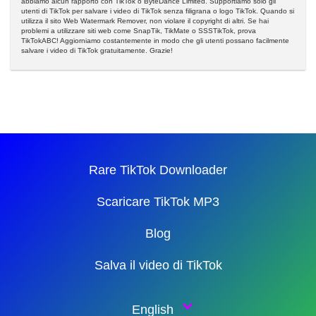
abbiamo alcun rapporto con TikTok o ByteDance Limited. Supportiamo solo gli
utenti di TikTok per salvare i video di TikTok senza filigrana o logo TikTok. Quando si
utilizza il sito Web Watermark Remover, non violare il copyright di altri. Se hai
problemi a utilizzare siti web come SnapTik, TikMate o SSSTikTok, prova
TikTokABC! Aggiorniamo costantemente in modo che gli utenti possano facilmente
salvare i video di TikTok gratuitamente. Grazie!
Rare TikTok Downloader
Scaricare TikTok MP3
Blog
Salva il video di TikTok
English