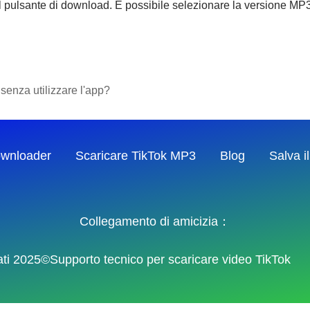
l pulsante di download. È possibile selezionare la versione MP3 
 senza utilizzare l'app?
ownloader
Scaricare TikTok MP3
Blog
Salva i
Collegamento di amicizia：
servati 2025©Supporto tecnico per scaricare video TikTok