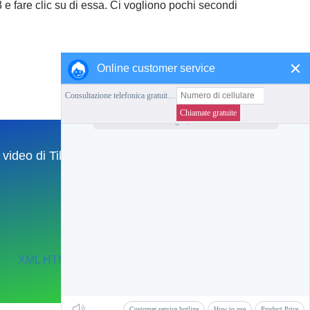
e fare clic su di essa. Ci vogliono pochi secondi
Online customer service
l video di TikTok
English
Collezione di questa stazione
Torna alla Home Page
XML
HTML
TXT