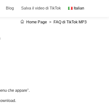
Blog
Salva il video di TikTok
Italian
Home Page
>
FAQ di TikTok MP3
3
 menu che appare".
 Download.